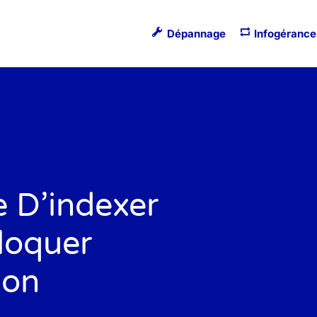
Dépannage
Infogérance
 D’indexer
loquer
ion