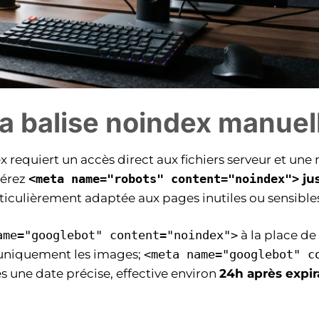
a balise noindex manue
requiert un accès direct aux fichiers serveur et une 
sérez
<meta name="robots" content="noindex">
ju
rticulièrement adaptée aux pages inutiles ou sensible
ame="googlebot" content="noindex">
à la place de
uniquement les images;
<meta name="googlebot" c
 une date précise, effective environ
24h après expir