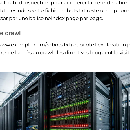
ia l’outil d’inspection pour accélérer la désindexatio
URL désindexée. Le fichier robots.txt reste une opti
asser par une balise noindex page par page.
le crawl
 (www.exemple.com/robots.txt) et pilote l’exploration 
ntrôle l’accès au crawl : les directives bloquent la vis