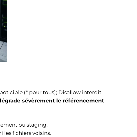
bot cible (* pour tous); Disallow interdit
é dégrade sévèrement le référencement
ppement ou staging.
les fichiers voisins.